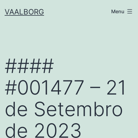
Skip
VAALBORG
Menu
to
content
####
#001477 – 21
de Setembro
de 2023