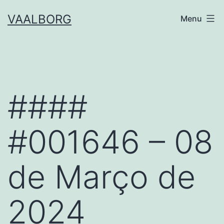
Skip
VAALBORG
Menu
to
content
####
#001646 – 08
de Março de
2024