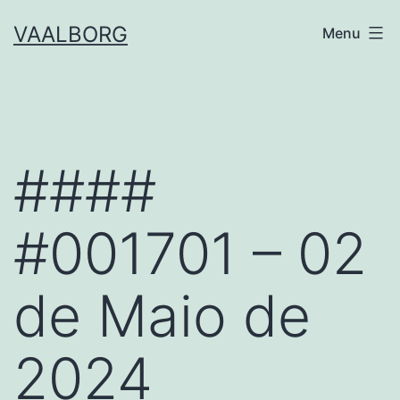
Skip
VAALBORG
Menu
to
content
####
#001701 – 02
de Maio de
2024