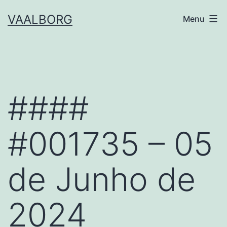
Skip
VAALBORG
Menu
to
content
####
#001735 – 05
de Junho de
2024