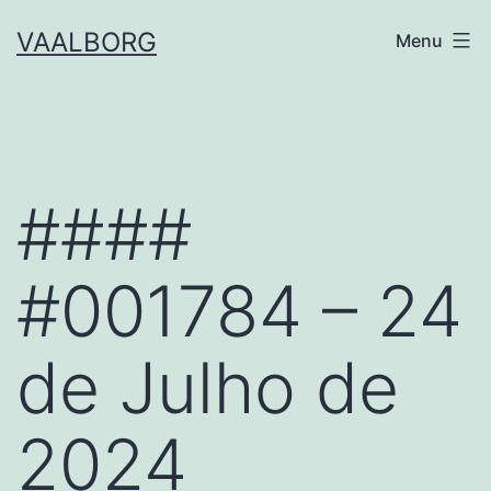
Skip
VAALBORG
Menu
to
content
####
#001784 – 24
de Julho de
2024