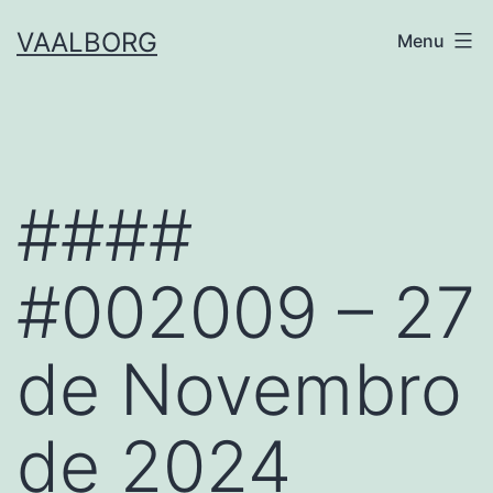
Skip
VAALBORG
Menu
to
content
####
#002009 – 27
de Novembro
de 2024