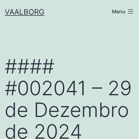
Skip
VAALBORG
Menu
to
content
####
#002041 – 29
de Dezembro
de 2024