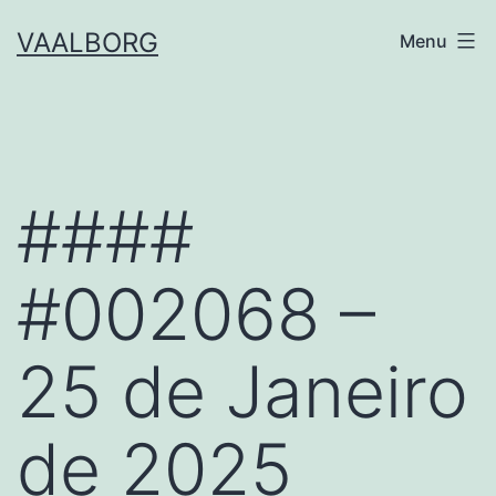
Skip
VAALBORG
Menu
to
content
####
#002068 –
25 de Janeiro
de 2025