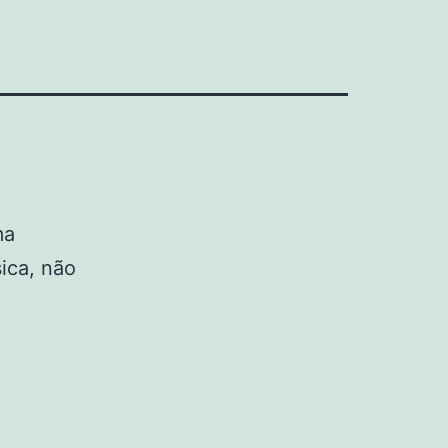
ma
ica, não