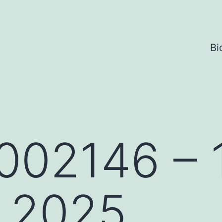
Bi
002146 – 
e 2025