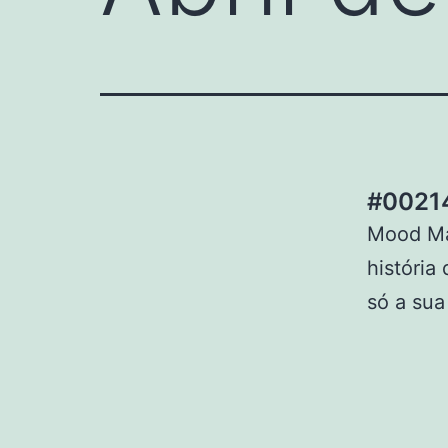
#00214
Mood Mac
história
só a sua 