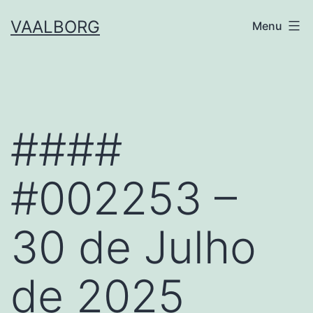
Skip
VAALBORG
Menu
to
content
####
#002253 –
30 de Julho
de 2025