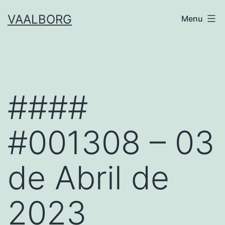
Skip
VAALBORG
Menu
to
content
####
#001308 – 03
de Abril de
2023