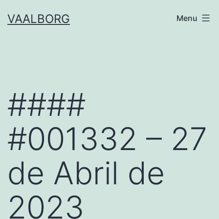
Skip
VAALBORG
Menu
to
content
####
#001332 – 27
de Abril de
2023