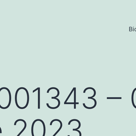
Bi
001343 – 
e 2023