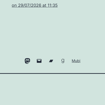
​on 29/07/2026 at 11:35
Mastodon
Email
Bandcamp
Goodreads
Mubi