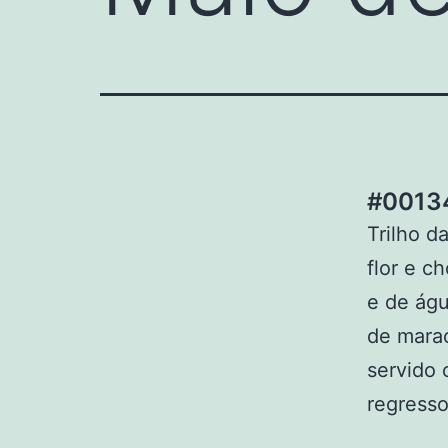
#00134
Trilho d
flor e c
e de águ
de marac
servido 
regresso