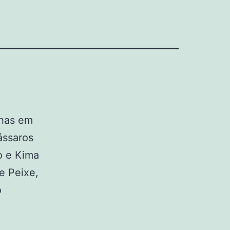
nhas em
ássaros
do e Kima
e Peixe,
o