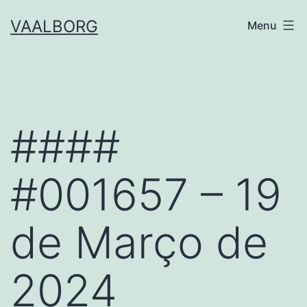
Skip
VAALBORG
Menu
to
content
####
#001657 – 19
de Março de
2024