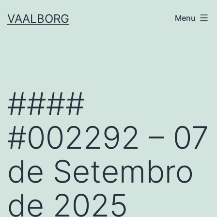
Skip
VAALBORG
Menu
to
content
####
#002292 – 07
de Setembro
de 2025