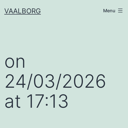
Skip
VAALBORG
Menu
to
content
​on
24/03/2026
at 17:13