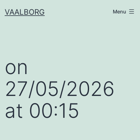
Skip
VAALBORG
Menu
to
content
​on
27/05/2026
at 00:15