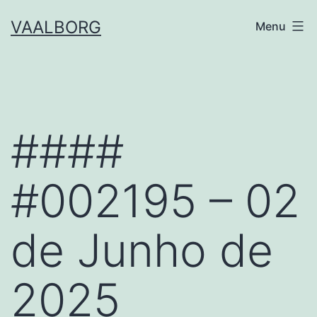
Skip
VAALBORG
Menu
to
content
####
#002195 – 02
de Junho de
2025