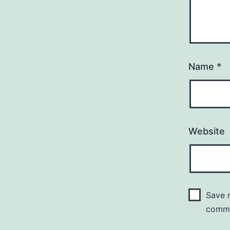
Name
*
Website
Save m
comm