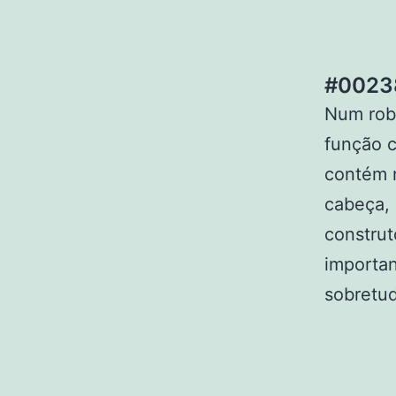
#00238
Num rob
função 
contém n
cabeça, 
construt
importan
sobretu