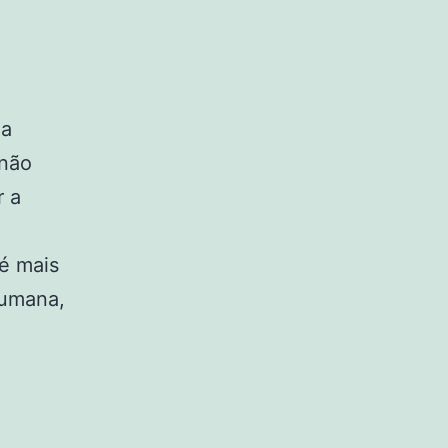
 a
não
r a
 é mais
humana,