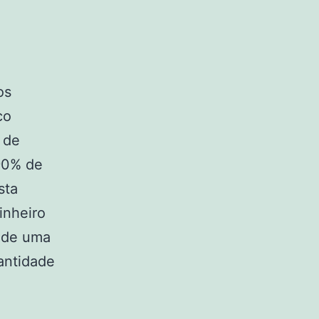
os
co
 de
 90% de
sta
inheiro
 de uma
antidade