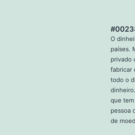
#00238
O dinhei
países. 
privado
fabricar
todo o d
dinheiro
que tem
pessoa 
de moed