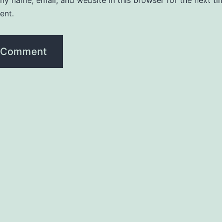
y name, email, and website in this browser for the next ti
ent.